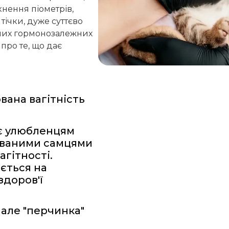
нення піометрів,
тічки, дуже суттєво
них гормонозалежних
про те, що дає
вана вагітність
ює улюбленцям
рованими самцями
гітності.
ється на
здоров'ї
 але "перчинка"