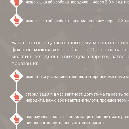
якщо кішка або собака народила – через 2-3 місяці піс
якщо кішка або собака годує маленьких– через 2-3 ти
Багатьох господарів цікавить, чи можна стерилізув
фахівців:
можна
, хоча небажано. Операція на т
можливі складнощі з виходом з наркозу, загоєнн
показання:
якщо тічки у ктварини тривалі, а інтервали між ними 
стерилізація під час вагітності допустима та навіть
народити, важкі або неактивні пологи, пройшов термін 
відразу після пологів, стерилізація проводиться в раз
виявленні новоутворень статевих органів;