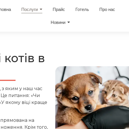
ловна
Послуги
Прайс
Готель
Про нас
Новини
 котів в
з яким у наш час
 Це питання: «Чи
«У якому віці краще
 спрямована на
множення. Крім того,