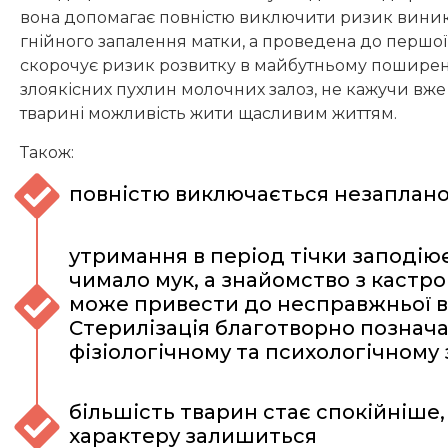
вона допомагає повністю виключити ризик виник
гнійного запалення матки, а проведена до першої 
скорочує ризик розвитку в майбутньому пошире
злоякісних пухлин молочних залоз, не кажучи вже 
тварині можливість жити щасливим життям.
Також:
повністю виключається незаплано
утримання в період тічки заподі
чимало мук, а знайомство з каст
може привести до несправжньої ва
Стерилізація благотворно познача
фізіологічному та психологічному 
більшість тварин стає спокійніше,
характеру залишиться