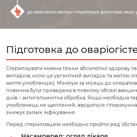
до закінчення лактації стерилізація допустима, якщо у
Підготовка до оваріогіст
Стерилізувати можна тільки абсолютно здорову тв
випадків, коли це ургентний випадок та метою оп
життя улюбленцю). Мінімум за місяць до операти
повинна бути проведена в повному обсязі вакцина
днів – антигельмінтна обробка. Якщо необхідна те
улюбленець не щеплений, вводиться гіперімунна 
знижує ризик інфікування.
Перед стерилізацією необхідно пройти ряд обсте
Насамперед: огляд лікаря.