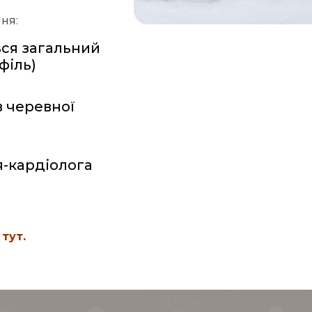
ня:
ься загальний
філь)
в черевної
я-кардіолога
тут.