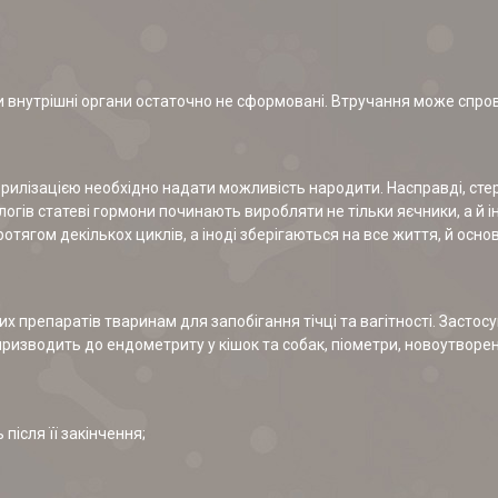
ки внутрішні органи остаточно не сформовані. Втручання може спров
илізацією необхідно надати можливість народити. Насправді, стери
огів статеві гормони починають виробляти не тільки яєчники, а й ін
тягом декількох циклів, а іноді зберігаються на все життя, й основ
 препаратів тваринам для запобігання тічці та вагітності. Застосу
сто призводить до ендометриту у кішок та собак, піометри, новоутворе
після її закінчення;