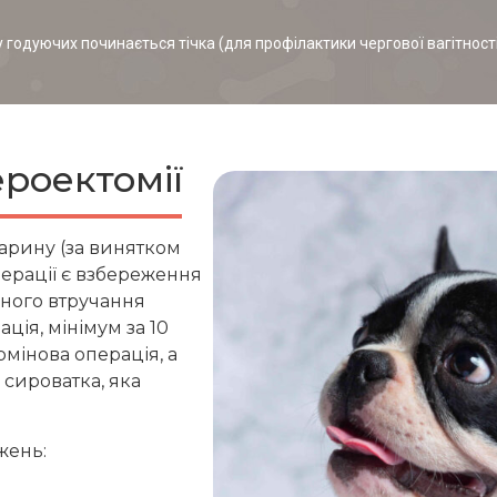
 годуючих починається тічка (для профілактики чергової вагітності),
ероектомії
арину (за винятком
ерації є взбереження
вного втручання
ція, мінімум за 10
рмінова операція, а
сироватка, яка
жень: