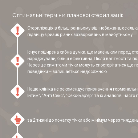
Оптимальні терміни планової стерилізації:
Стерилізація в більш ранньому віці небажана, оскіль
підвищує ризик різних захворювань в майбутньому.
Існує поширена хибна думка, що маленьким перед стер
народжували, більш ефективна. Після вагітності та пол
Через це симптоми тічки можуть спостерігатися ще про
поведінки – залишається недосяжною.
Наша клініка не рекомендує призначення гормональних
Інтим", "Анті Секс", "Секс-Бар'єр" та їх аналогів, ча
за 2 тижні до початку тічки або мінімум через тиждень 