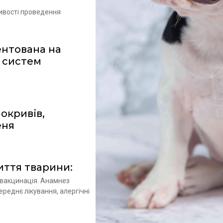
ивості проведення
ентована на
 систем
окривів,
еня
ття тварини:
 вакцинація. Анамнез
реднє лікування, алергічні