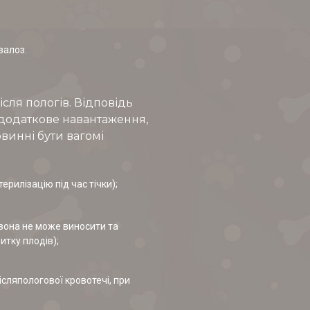
залоз.
після пологів. Відповідь
 додаткове навантаження,
винні бути вагомі
рилізацію під час тічки);
(вона не може виносити та
итку плодів);
ісляпологової кровотечі, при