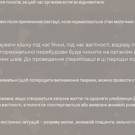
ля пологів, за цей час організм встигає відновитися;
жні після припинення лактації, коли нормалізується стан молочних 
ати кішку під час тічки, під час вагітності, відразу 
лі гормональної перебудови буде чинити на організм
ям швів. До проведення стерилізації в ці періоди по
мінімальні (щоб попередити виснаження тварини, можна провести сте
 показана, якщо створюється загроза життю та здоров'ю улюбленця 
вагітності, а пологи не спостерігаються або виявлені аномалії розв
і екстрених ситуацій – розриву матки , аномалій плаценти, сильної п