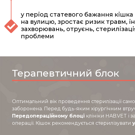
у період статевого бажання кішка
на вулицю, зростає ризик травм, і
захворювань, отруєнь, стерилізація
проблеми
Терапевтичний блок
Оптимальний вік проведення стерилізації сам
заборонена. Перед будь-яким хірургічним вт
Передопераційному блоці
клініки HAB.VET і 
операції. Кішок рекомендується стерилізувати
у