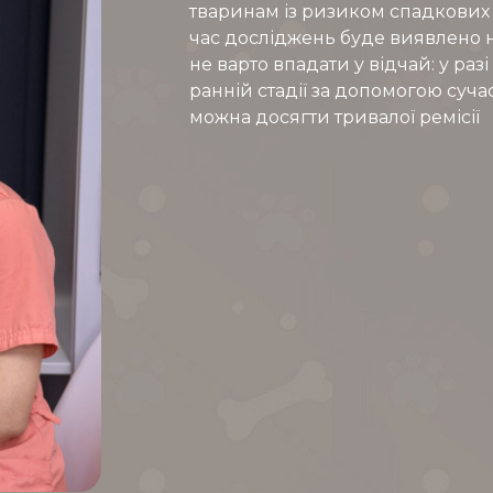
тваринам із ризиком спадкових п
час досліджень буде виявлено 
не варто впадати у відчай: у ра
ранній стадії за допомогою суча
можна досягти тривалої ремісії