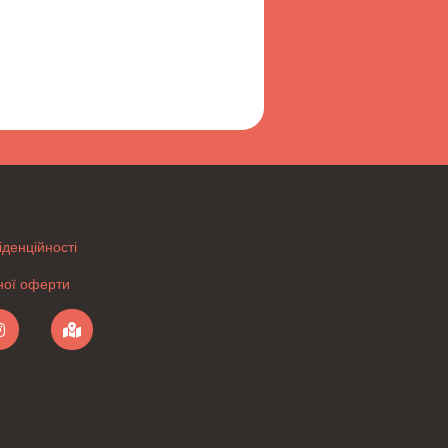
іденційності
чної оферти