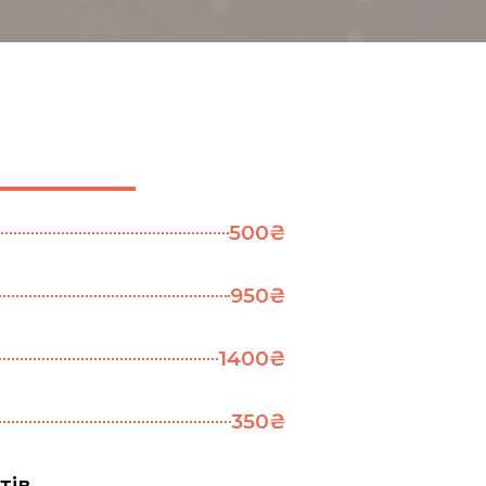
500₴
950₴
1400₴
350₴
тів