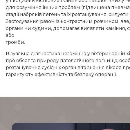
ушкоджень кісткових тканин або патологічних утво
для розуміння інших проблем (підвищена пневма
стадії набряків легень та їх розташування, силуети 
Застосування разом із контрастним розчином, вв
органи чи судини, допомагає виявляти каміння, 
або
тромби.
Візуальна діагностика незамінна у ветеринарній хі
про обсяг та природу патологічного вогнища, осо
розташування сусідніх органів та знання лікаря п
гарантують ефективність та безпеку операції.