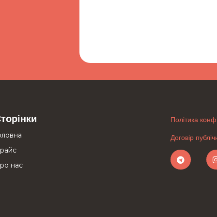
торінки
Політика конф
оловна
Договір публі
райс
ро нас