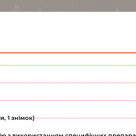
, 1 знімок)
ію з використанням специфічних препара