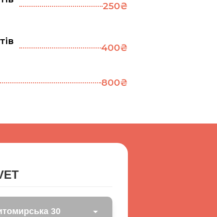
250₴
тів
400₴
800₴