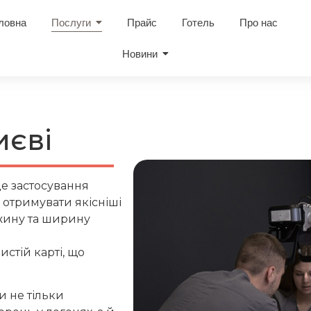
ловна
Послуги
Прайс
Готель
Про нас
Новини
иєві
це застосування
 отримувати якісніші
вжину та ширину
истій карті, що
и не тільки