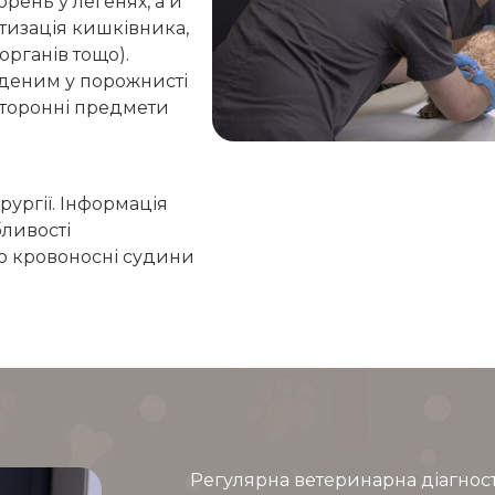
рень у легенях, а й
тизація кишківника,
органів тощо).
еденим у порожнисті
сторонні предмети
рургії. Інформація
бливості
ро кровоносні судини
Регулярна ветеринарна діагнос