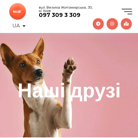
вул. Велика Житомирська, 30,
м. Київ
097 309 3 309
UA
EN
Наші друзі