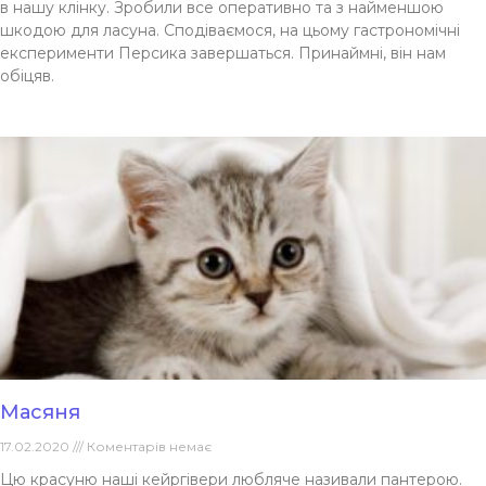
в нашу клінку. Зробили все оперативно та з найменшою
шкодою для ласуна. Сподіваємося, на цьому гастрономічні
експерименти Персика завершаться. Принаймні, він нам
обіцяв.
Масяня
17.02.2020
Коментарів немає
Цю красуню наші кейргівери любляче називали пантерою.