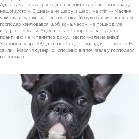
Адже саме її пристрасть до шалених стрибків призвела до
нашої зустрічі. З дивана на шафу, з шафи на стіл — Масяня
увійшла в кураж і зазнала поразки. Їй було боляче вставати —
господар хвилювався, щоб вона, часом, не пошкодила
внутрішні органи. Адже він саме хворів на застуду та
практично не міг вийти з дому. І ми помчали на виїзд!
Захопили апарт УЗД, все необхідне приладдя — і вже за 15
хвилин Масяня сумирно і спокійно відпочивала у господаря
на колінах).