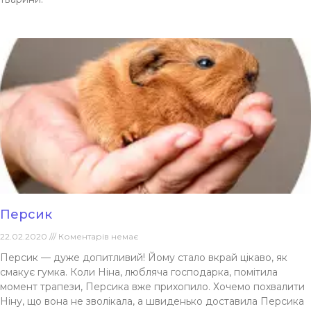
Персик
22.02.2020
Коментарів немає
Персик — дуже допитливий! Йому стало вкрай цікаво, як
смакує гумка. Коли Ніна, любляча господарка, помітила
момент трапези, Персика вже прихопило. Хочемо похвалити
Ніну, що вона не зволікала, а швиденько доставила Персика