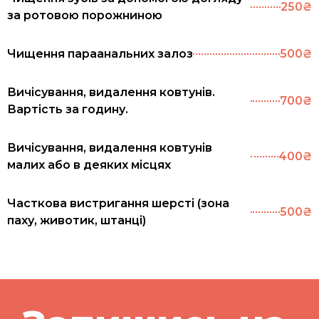
250₴
за ротовою порожниною
Чищення параанальних залоз
500₴
Вичісування, видалення ковтунів.
700₴
Вартість за годину.
Вичісування, видалення ковтунів
400₴
малих або в деяких місцях
Часткова вистригання шерсті (зона
500₴
паху, животик, штанці)