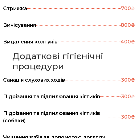
Стрижка
700₴
Вичісування
800₴
Видалення колтунів
400₴
Додаткові гігієнічні
процедури
Санація слухових ходів
300₴
Підрізання та підпилювання кігтиків
300₴
Підрізання та підпилювання кігтиків
300₴
(собаки)
Чищення зубів за допомогою догляду