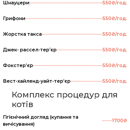
Шнауцери
550₴/год.
Грифони
550₴/год.
Жорстка такса
550₴/год.
Джек- рассел-терʼєр
550₴/год.
Фокстер’єр
550₴/год.
Вест-хайленд-уайт-тер’єр
550₴/год.
Комплекс процедур для
котів
Гігієнічний догляд (купання та
1700₴
вичісування)