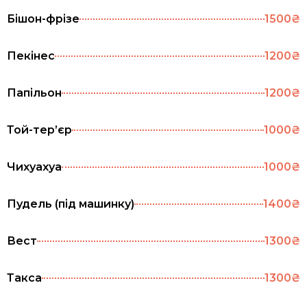
Бішон-фрізе
1500₴
Пекінес
1200₴
Папільон
1200₴
Той-тер’єр
1000₴
Чихуахуа
1000₴
Пудель (під машинку)
1400₴
Вест
1300₴
Такса
1300₴