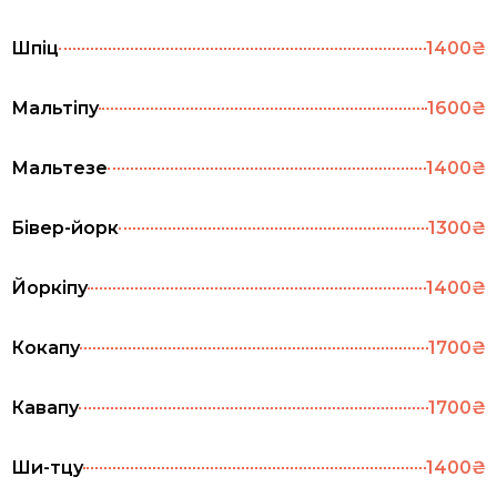
Шпіц
1400₴
Мальтіпу
1600₴
Мальтезе
1400₴
Бівер-йорк
1300₴
Йоркіпу
1400₴
Кокапу
1700₴
Кавапу
1700₴
Ши-тцу
1400₴