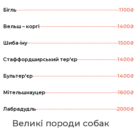
Бігль
1100₴
Вельш – коргі
1400₴
Шиба-іну
1500₴
Стаффордширський тер'єр
1400₴
Бультер'єр
1400₴
Мітельшнауцер
1600₴
Лабрадудль
2000₴
Великі породи собак