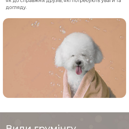
як до справжніх друзів, які потребують уваги та
догляду.
Види грумінгу