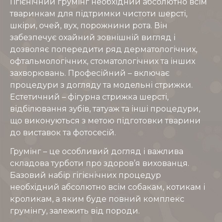
Гігієнічний грумінг необхідний абсолютно всім
тваринкам для підтримки чистоти шерсті,
шкіри, очей, вух, порожнини рота. Він
забезпечує охайний зовнішній вигляд і
дозволяє попередити ряд дерматологічних,
офтальмологічних, стоматологічних та інших
захворювань. Професійний – включає
процедури з догляду та модельні стрижки.
Естетичний – фігурна стрижка шерсті,
відбілювання зубів, татуаж та інші процедури,
що виконуються з метою підготовки тварини
до виставок та фотосесій.
Грумінг – це особливий догляд і важлива
складова турботи про здоров’я вихованця.
Базовий набір гігієнічних процедур
необхідний абсолютно всім собакам, котикам і
кроликам, а яким буде повний комплекс
грумінгу, залежить від породи.