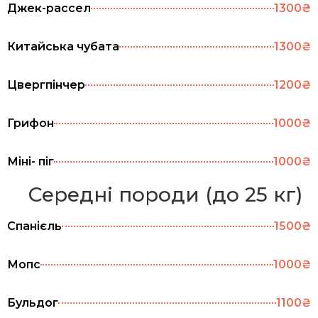
Джек-рассел
1300₴
Китайська чубата
1300₴
Цвергпінчер
1200₴
Грифон
1000₴
Міні- піг
1000₴
Середні породи (до 25 кг)
Спанієль
1500₴
Мопс
1000₴
Бульдог
1100₴